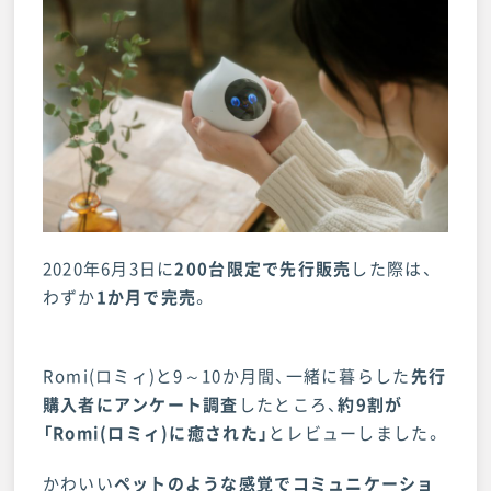
2020年6月3日に
200台限定で先行販売
した際は、
わずか
1か月で完売
。
Romi(ロミィ)と9～10か月間、一緒に暮らした
先行
購入者にアンケート調査
したところ、
約9割が
「Romi(ロミィ)に癒された」
とレビューしました。
かわいい
ペットのような感覚でコミュニケーショ