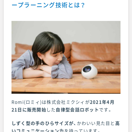
ープラーニング技術とは？
店舗・来店予約
お問い合わせ
Romi(ロミィ)は株式会社ミクシィが
2021年4月
21日に販売開始
した
自律型会話ロボット
です。
しずく型の手のひらサイズが、
かわいい見た目と
高
いコミュニケーション力
を持っています。