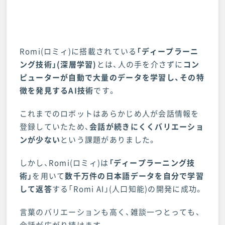
Romi(ロミィ)に搭載されている
「ディープラーニ
ング技術」(深層学習)
とは、人の手を介さずに
コン
ピューターが自動で大量のデータを学習し、その特
徴を発見するAI技術
です。
これまでのロボットはあらかじめ人が会話情報を
登録していたため、
会話が続きにくくバリエーショ
ンが少ない
という課題がありました。
しかし、Romi(ロミィ)は
「ディープラーニング技
術」
を用いて
数千万件の日本語データを自分で学習
して返答
する「Romi AI」(人口知能)の開発に成功。
言葉のバリエーションも高く、雑談一つとっても、