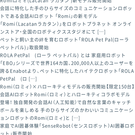
Romiロミィ(Lacatan ラカタン )新モデル販売開始
会話に特化した手のひらサイズのコミュニケーションロボッ
トである会話AIロボット 「Romi」の新モデル
「Romi（Lacatanラカタン）」をロボットプラネット オンライ
ンストア・全国のロボティクススタジオにて […]
ペットと飼い主の絆を育むロボット「ROLA Pet Pal(ローラ
ペットパル)」取扱開始
ROLA PetPal (ローラ ペットパル) とは 家庭用ロボット
「EBO」シリーズで世界164カ国、200,000人以上のユーザーを
誇るEnabotより、ペットに特化したハイテクロボット「ROLA
PetPal (ロ […]
Romi（ロミィ）×ハローキティモデルの販売開始【限定150台】
会話AIロボットRomi（ロミィ）とハローキティコラボモデル
登場！ 独自開発の会話AI（人工知能）で自然な言葉のキャッチ
ボールを楽しめる 手のひらサイズのかわいいコミュニケーシ
ョンロボットのRomi(ロミィ)と […]
家庭でAI囲碁体験「SenseRobot（センスロボット）AI囲碁ロボ
ット」販売開始