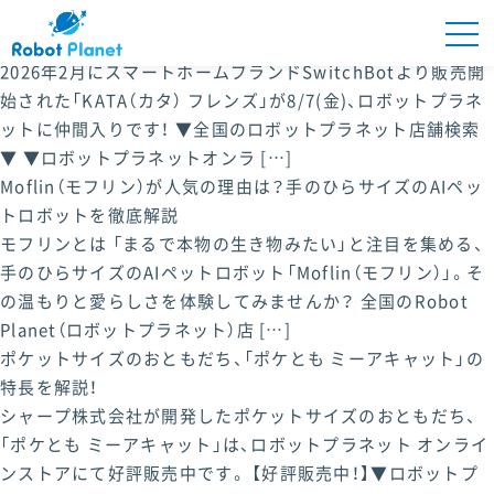
こころに「寄り添う」AIパートナーロボット、KATAフレンズ登
場！
2026年2月にスマートホームブランドSwitchBotより販売開
始された「KATA（カタ） フレンズ」が8/7(金)、ロボットプラネ
Robot Planetとは
ットに仲間入りです！ ▼全国のロボットプラネット店舗検索
▼ ▼ロボットプラネットオンラ […]
Moflin（モフリン）が人気の理由は？手のひらサイズのAIペッ
商品紹介
トロボットを徹底解説
モフリンとは 「まるで本物の生き物みたい」と注目を集める、
手のひらサイズのAIペットロボット「Moflin（モフリン）」。そ
PICK UP
の温もりと愛らしさを体験してみませんか？ 全国のRobot
Planet（ロボットプラネット）店 […]
ポケットサイズのおともだち、「ポケとも ミーアキャット」の
ONLINE STORE
特長を解説！
シャープ株式会社が開発したポケットサイズのおともだち、
「ポケとも ミーアキャット」は、ロボットプラネット オンライ
ロボプラオーナーズ
ンストアにて好評販売中です。 【好評販売中！】▼ロボットプ