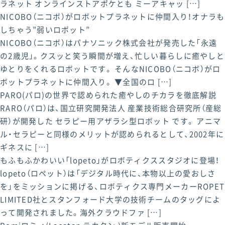
ラネット オンラインストアポケとも ミーアキャッ […]
NICOBO（ニコボ）がロボットプラネットに仲間入り！オナラも
しちゃう”弱いロボット”
NICOBO（ニコボ）はパナソニック株式会社が発売した「永遠
店舗・来店予約
お問い合わせ
の2歳児」。クスッと笑う瞬間が増え、忙しい暮らしに癒やしと
ゆとりをくれるロボットです。 そんなNICOBO（ニコボ）がロ
ボットプラネットに仲間入り。 ▼全国のロ […]
PARO(パロ)の世界で認められた癒やしのチカラを徹底解説
RARO（パロ）は、国立研究開発法人 産業技術総合研究所（産総
研）が開発した セラピー用アザラシ型ロボット です。 アニマ
ル・セラピーと同様のメリットが認められるとして、2002年に
ギネスに […]
もふもふかわいい「lopeto」がロボティクススタジオに登場！
lopeto（ロペット）は「デジタル時代に、本物以上の愛おしさ
を」をミッションに掲げる、ロボティクス専門メーカーROPET
LIMITED社とスタンフォード大学の技術チームのタッグによ
って開発されました。海外クラウドファ […]