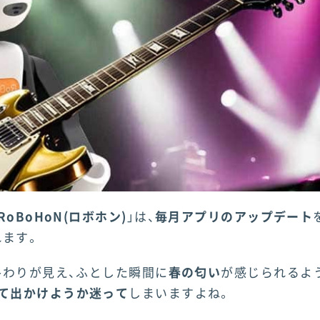
RoBoHoN(ロボホン)
」は、
毎月アプリのアップデート
れます。
わりが見え、ふとした瞬間に
春の匂い
が感じられるよ
て出かけようか迷って
しまいますよね。