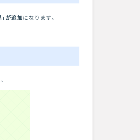
孫」が追加
になります。
。