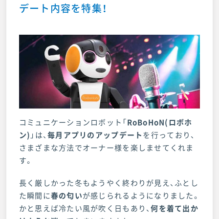
デート内容を特集！
店舗・来店予約
お問い合わせ
コミュニケーションロボット「
RoBoHoN(ロボホ
ン)
」は、
毎月アプリのアップデート
を行っており、
さまざまな方法でオーナー様を楽しませてくれま
す。
長く厳しかった冬もようやく終わりが見え、ふとし
た瞬間に
春の匂い
が感じられるようになりました。
かと思えば冷たい風が吹く日もあり、
何を着て出か