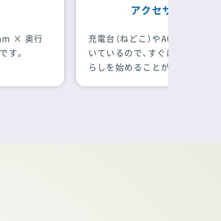
アクセサリー
充電台（ねどこ）やACアダプターも付
身体の中の
いているので、すぐにニコボとの暮
ら”とた生
らしを始めることができます。
ます。