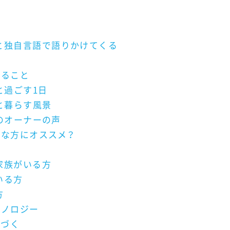
と独自言語で語りかけてくる
きること
）と過ごす1日
）と暮らす風景
）のオーナーの声
どんな方にオススメ？
家族がいる方
いる方
方
クノロジー
気づく