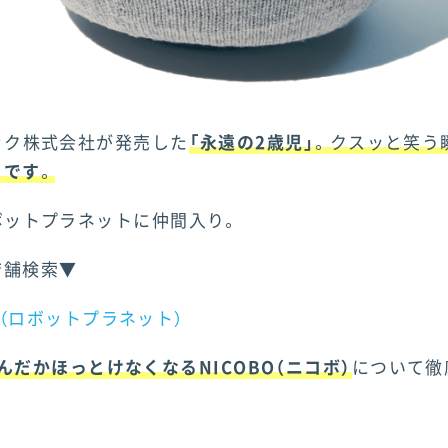
ニック株式会社が発売した
「永遠の2歳児」
。クスッと笑う
トです
。
ロボットプラネットに仲間入り。
店舗検索▼
net（ロボットプラネット）
んだかほっとけなくなるNICOBO（ニコボ）
について徹