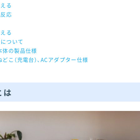
覚える
に反応
く
伝える
入について
）本体の製品仕様
）ねどこ（充電台）、ACアダプター仕様
とは